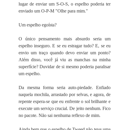
lugar de enviar um S-O-S, o espelho poderia ter
enviado um O-P-M "Olhe para mim."
Um espelho egoísta?
O único pensamento mais absurdo seria um
espelho inseguro. E se eu estragar tudo? E, se eu
envio um traço quando devo enviar um ponto?
Além disso, você já viu as manchas na minha
superfície? Duvidar de si mesmo poderia paralisar
um espelho.
Da mesma forma seria auto-piedade. Enfiado
naquela mochila, arrastado por selvas, e agora, de
repente espera-se que eu enfrente o sol brilhante e
execute um serviço crucial. De jeito nenhum. Fico
no pacote. Não sai nenhuma reflexo de mim.
Ainda bem que o espelho de Tweed não teve uma